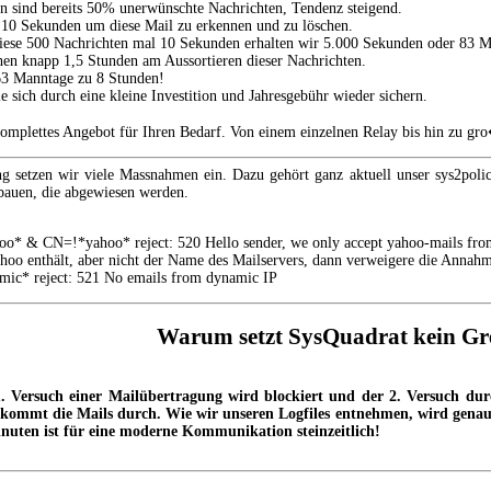
en sind bereits 50% unerwünschte Nachrichten, Tendenz steigend.
t 10 Sekunden um diese Mail zu erkennen und zu löschen.
diese 500 Nachrichten mal 10 Sekunden erhalten wir 5.000 Sekunden oder 83 M
hen knapp 1,5 Stunden am Aussortieren dieser Nachrichten.
 63 Manntage zu 8 Stunden!
 sich durch eine kleine Investition und Jahresgebühr wieder sichern.
 komplettes Angebot für Ihren Bedarf. Von einem einzelnen Relay bis hin zu gr
 setzen wir viele Massnahmen ein. Dazu gehört ganz aktuell unser sys2polic
bauen, die abgewiesen werden.
 CN=!*yahoo* reject: 520 Hello sender, we only accept yahoo-mails from
o enthält, aber nicht der Name des Mailservers, dann verweigere die Annahm
 reject: 521 No emails from dynamic IP
Warum setzt SysQuadrat kein Gre
 1. Versuch einer Mailübertragung wird blockiert und der 2. Versuch d
kommt die Mails durch. Wie wir unseren Logfiles entnehmen, wird genau 
nuten ist für eine moderne Kommunikation steinzeitlich!