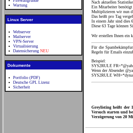
Firewallgründe
Nach aktuellen Statistik
Wartung
Ein Mitarbeiter benötig
Multiplizieren wir nun 
Das heißt pro Tag verge
Linux Server
In einem Jahr sind dies
Diese 63 Tage können Sie
Webserver
Wir erstellen Ihnen ein
Mailserver
VPN-Server
Virtualisierung
Für die Spambekämpfung
Datensicherung
NEU
Regeln für Emails einzu
Beispiel:
Dokumente
SYS2RULE FR=*@yahoo* &
Wenn der Absender @yaho
SYS2RULE WH=*dynamic*
Portfolio (PDF)
Deutsche GPL Lizenz
Sicherheit
Greylisting heißt der
Versuch starten und be
Verzögerung von 20 Mi