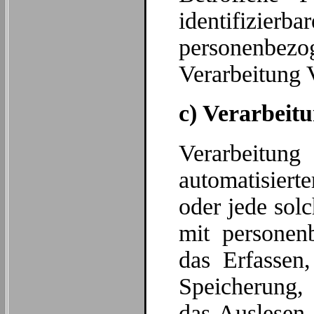
identifizie
personenbe
Verarbeitung 
c) Verarbeit
Verarbeitun
automatisier
oder jede so
mit personen
das Erfassen,
Speicherung,
das Auslesen,