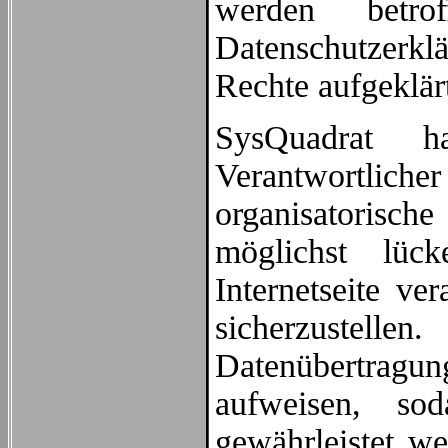
werden betro
Datenschutzerk
Rechte aufgeklär
SysQuadrat h
Verantwortlic
organisatorisc
möglichst lüc
Internetseite ve
sicherzustellen
Datenübertragun
aufweisen, so
gewährleistet w