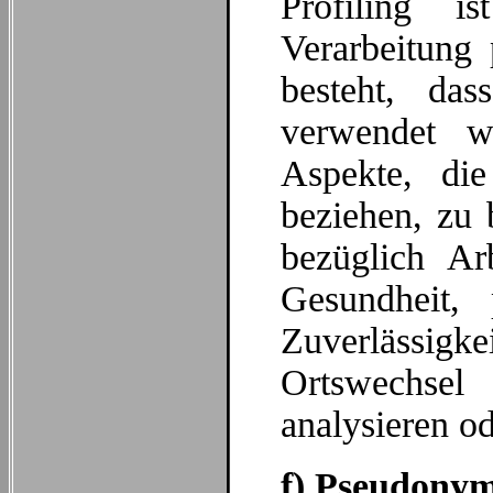
Profiling i
Verarbeitung 
besteht, da
verwendet w
Aspekte, die
beziehen, zu 
bezüglich Arb
Gesundheit, p
Zuverlässigke
Ortswechsel
analysieren o
f) Pseudonym