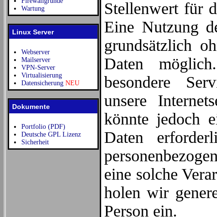
Firewallgründe
Stellenwert für 
Wartung
Eine Nutzung de
Linux Server
grundsätzlich o
Webserver
Daten möglich
Mailserver
VPN-Server
Virtualisierung
besondere Ser
Datensicherung
NEU
unsere Interne
Dokumente
könnte jedoch e
Portfolio (PDF)
Daten erforder
Deutsche GPL Lizenz
Sicherheit
personenbezogene
eine solche Vera
holen wir genere
Person ein.