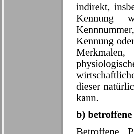
indirekt, ins
Kennung w
Kennnummer, 
Kennung oder
Merkmalen,
physiologis
wirtschaftlich
dieser natürli
kann.
b) betroffene
Betroffene P