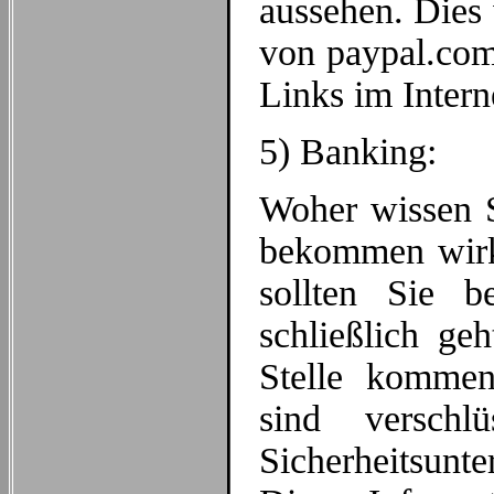
aussehen. Dies
von paypal.com
Links im Interne
5) Banking:
Woher wissen S
bekommen wirk
sollten Sie b
schließlich ge
Stelle kommen 
sind verschl
Sicherheitsunt