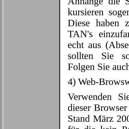
Anhänge die Si
kursieren soge
Diese haben z
TAN's einzufa
echt aus (Abse
sollten Sie 
Folgen Sie auch
4) Web-Browsw
Verwenden Sie
dieser Browser 
Stand März 200