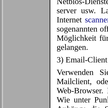
Netbios-Dienst
server usw. L
Internet
scanne
sogenannten off
Möglichkeit fü
gelangen.
3) Email-Client
Verwenden Sie
Mailclient, od
Web-Browser. D
Wie unter Punk