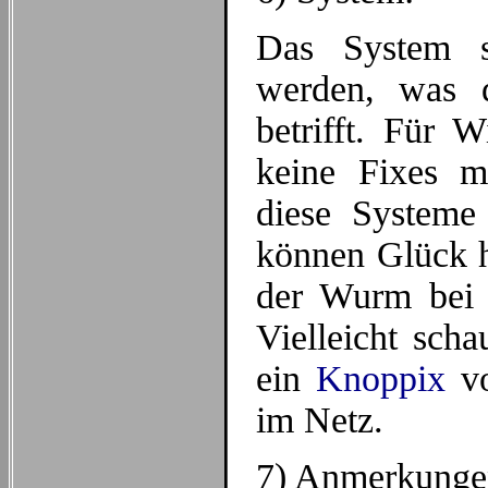
Das System so
werden, was d
betrifft. Für 
keine Fixes m
diese Systeme 
können Glück h
der Wurm bei N
Vielleicht sch
ein
Knoppix
vo
im Netz.
7) Anmerkunge