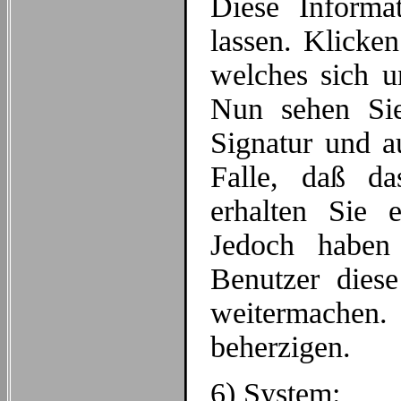
Diese Informa
lassen. Klicke
welches sich u
Nun sehen Sie
Signatur und au
Falle, daß das
erhalten Sie
Jedoch haben
Benutzer dies
weitermachen
beherzigen.
6) System: