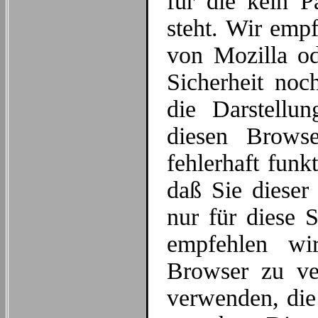
für die kein P
steht. Wir emp
von Mozilla od
Sicherheit noc
die Darstellu
diesen Brows
fehlerhaft funk
daß Sie dieser
nur für diese 
empfehlen wir
Browser zu v
verwenden, die