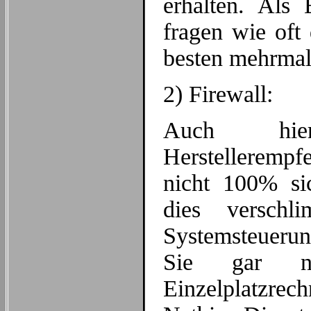
erhalten. Als 
fragen wie oft
besten mehrmals
2) Firewall:
Auch hi
Herstellerempf
nicht 100% si
dies verschl
Systemsteuerun
Sie gar ni
Einzelplatzrec