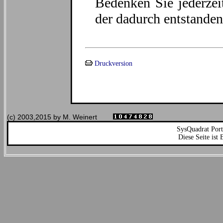
Bedenken Sie jederzei
der dadurch entstande
Druckversion
(c) 2003,2015 by M. Weinert
SysQuadrat Port
Diese Seite ist