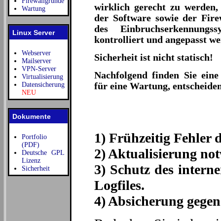
Firewallgründe
wirklich gerecht zu werden,
Wartung
der Software sowie der Firew
des Einbruchserkennungss
Linux Server
kontrolliert und angepasst we
Webserver
Sicherheit ist nicht statisch!
Mailserver
VPN-Server
Nachfolgend finden Sie ein
Virtualisierung
für eine Wartung, entscheiden
Datensicherung
NEU
Dokumente
1) Frühzeitig Fehler
Portfolio
(PDF)
2) Aktualisierung no
Deutsche GPL
Lizenz
3) Schutz des intern
Sicherheit
Logfiles.
4) Absicherung gegen